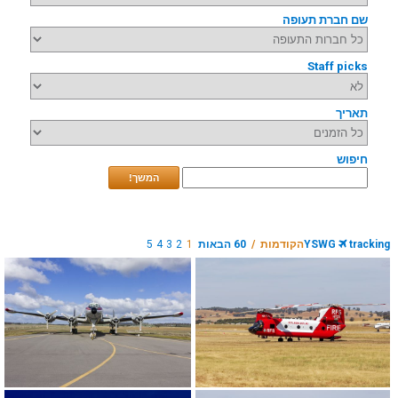
שם חברת תעופה
Staff picks
תאריך
חיפוש
המשך!
tracking
YSWG
הקודמות /
60 הבאות
1
2
3
4
5