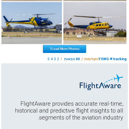
Load More Photos?
tracking
YSWG
הקודמות /
60 הבאות
1
2
3
4
5
FlightAware provides accurate real-time,
historical and predictive flight insights to all
segments of the aviation industry.