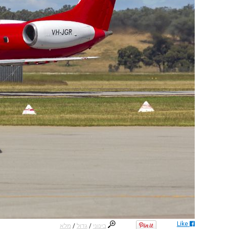
Like
בינוני
/
גדול
/
מלא