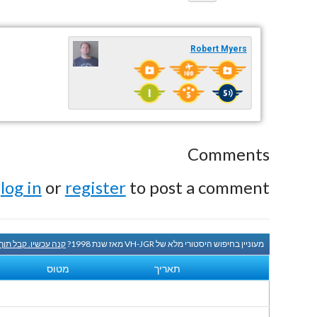
Robert Myers
Comments
e
log in
or
register
to post a comment.
מעוניין בחיפוש היסטורי מלא של VH-JGR מאז שנת 1998?
קנה עכשיו. קבל תוך
תאריך
מטוס