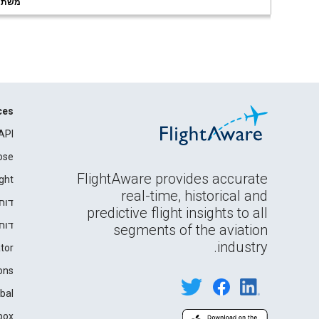
משתמשי
ces
API
ose
FlightAware provides accurate
ght
real-time, historical and
דוח
predictive flight insights to all
דוח
segments of the aviation
industry.
tor
ons
bal
box