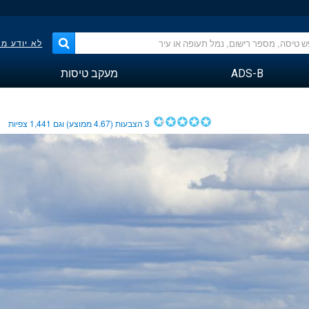
לא יודע מ
ADS-B
מעקב טיסות
3
הצבעות (
4.67
ממוצע) וגם
1,441
צפיות