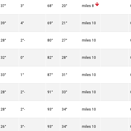
37°
3°
68°
20°
8 miles
39°
4°
69°
21°
10 miles
28°
-2°
80°
27°
10 miles
32°
0°
82°
28°
10 miles
33°
1°
87°
31°
10 miles
28°
-2°
91°
33°
10 miles
28°
-2°
93°
34°
10 miles
26°
-3°
93°
34°
10 miles