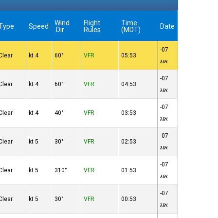
Wind
Flight
Time
Type
Speed
Date
Dir.
Rules
(MDT)
07-
Clear
4 kt
60°
VFR
05:53
אוג
07-
Clear
4 kt
60°
VFR
04:53
אוג
07-
Clear
4 kt
40°
VFR
03:53
אוג
07-
Clear
5 kt
30°
VFR
02:53
אוג
07-
Clear
5 kt
310°
VFR
01:53
אוג
07-
Clear
5 kt
30°
VFR
00:53
אוג