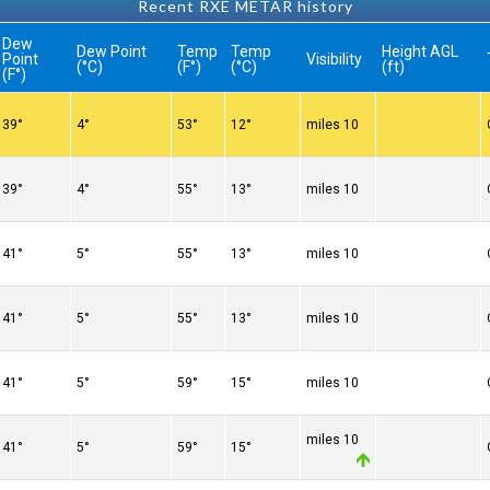
Recent RXE METAR history
Dew
Dew Point
Temp
Temp
Height AGL
Point
Visibility
(°C)
(°F)
(°C)
(ft)
(°F)
39°
4°
53°
12°
10 miles
39°
4°
55°
13°
10 miles
41°
5°
55°
13°
10 miles
41°
5°
55°
13°
10 miles
41°
5°
59°
15°
10 miles
10 miles
41°
5°
59°
15°