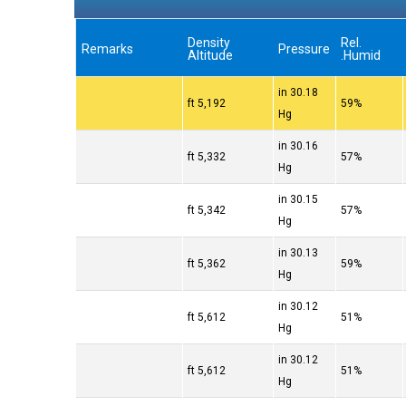
Density
Rel.
Remarks
Pressure
Altitude
Humid.
30.18 in
5,192 ft
59%
Hg
30.16 in
5,332 ft
57%
Hg
30.15 in
5,342 ft
57%
Hg
30.13 in
5,362 ft
59%
Hg
30.12 in
5,612 ft
51%
Hg
30.12 in
5,612 ft
51%
Hg