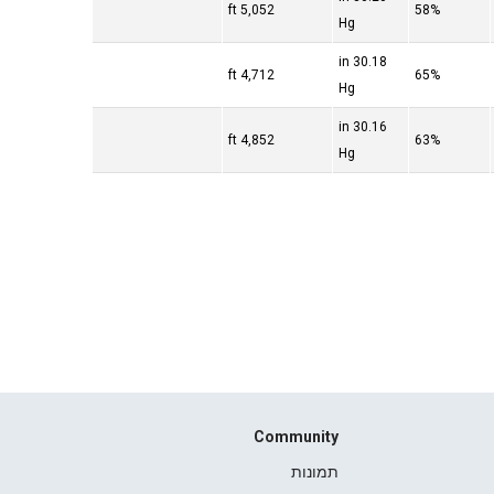
5,052 ft
58%
Hg
30.18 in
4,712 ft
65%
Hg
30.16 in
4,852 ft
63%
Hg
Community
תמונות