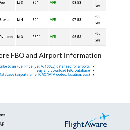
Few
3 kt
30°
VFR
08:53
אוג
06-
Broken
4 kt
30°
VFR
07:53
אוג
06-
Overcast
3 kt
360°
VFR
06:53
אוג
re FBO and Airport Information
ribe to an Fuel Price (Jet A, 100LL) data feed for airports
Buy and download FBO Database
 Database (airport name, ICAO/IATA codes, location, etc.)
ces
API