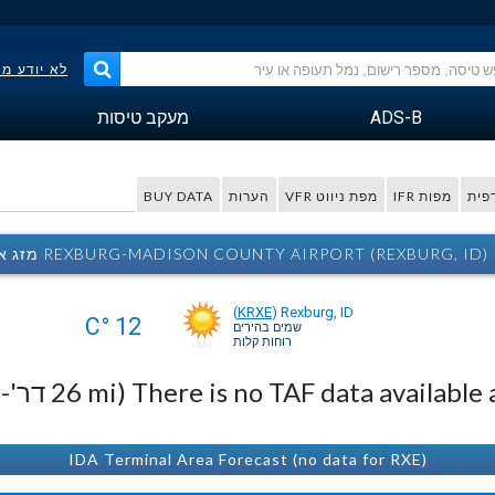
לא יודע מ
ADS-B
מעקב טיסות
פית
מפות IFR
מפת ניווט VFR
הערות
BUY DATA
REXBURG-MADISON COUNTY AIRPORT (REXBURG, ID) מזג אוויר
(
KRXE
)
Rexburg, ID
12 °C
שמים בהירים
רוחות קלות
There is no TAF data availab דר'-מע').
IDA Terminal Area Forecast (no data for RXE)