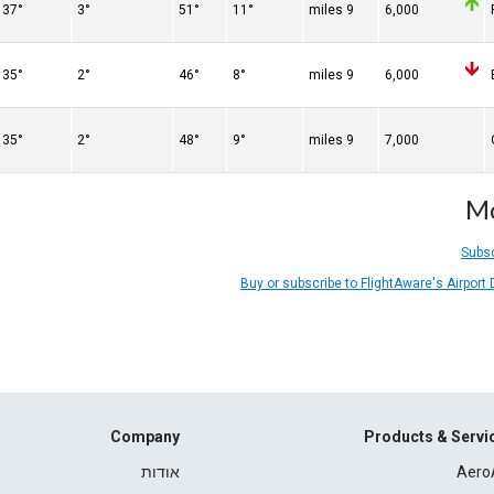
37°
3°
51°
11°
9 miles
6,000
35°
2°
46°
8°
9 miles
6,000
35°
2°
48°
9°
9 miles
7,000
Mo
Subsc
Buy or subscribe to FlightAware's Airport
Company
Products & Servi
Aero
אודות