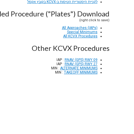
לקניית היסטוריית הטיסות ב-KCVX בקובץ אקסל
ed Procedure ("Plates") Download
(right click to save)
All Approaches (IAPs)
Special Minimums
All KCVX Procedures
Other KCVX Procedures
IAP :
RNAV (GPS) RWY 09
IAP :
RNAV (GPS) RWY 27
MIN :
ALTERNATE MINIMUMS
MIN :
TAKEOFF MINIMUMS