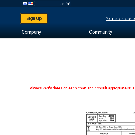
Sign Up
ה מספר הטיסה?
Company
Community
Always verify dates on each chart and consult appropriate NOTA