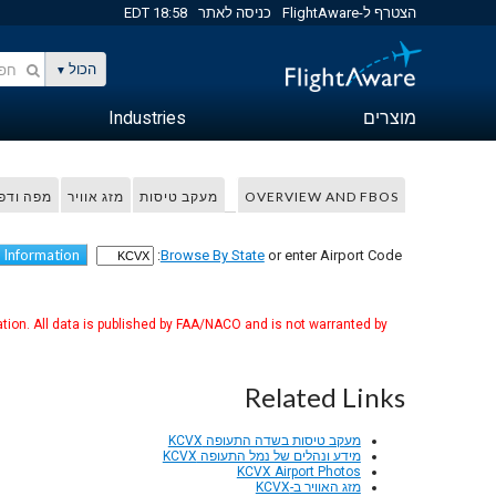
הצטרף ל-FlightAware
כניסה לאתר
18:58 EDT
הכול
מוצרים
Industries
OVERVIEW AND FBOS
מעקב טיסות
מזג אוויר
מפה ודפ
 Information
Browse By State
or enter Airport Code:
tion. All data is published by FAA/NACO and is not warranted by
Related Links
מעקב טיסות בשדה התעופה KCVX
מידע ונהלים של נמל התעופה KCVX
KCVX Airport Photos
מזג האוויר ב-KCVX