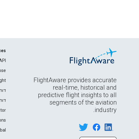
ces
API
ose
FlightAware provides accurate
ght
real-time, historical and
דוח
predictive flight insights to all
דוח
segments of the aviation
industry.
tor
ons
bal