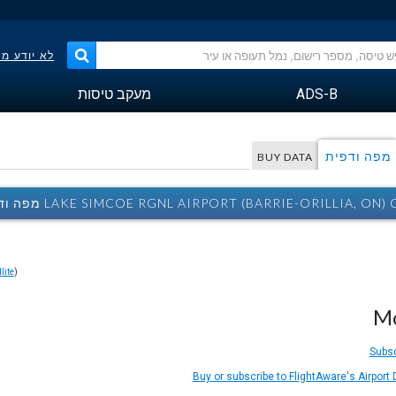
לא יודע מ
ADS-B
מעקב טיסות
מפה ודפית
BUY DATA
LAKE SIMCOE RGNL AIRPORT (BARRIE-ORILLIA, ON) מפה ודפית
lite
)
Mo
Subsc
Buy or subscribe to FlightAware's Airport