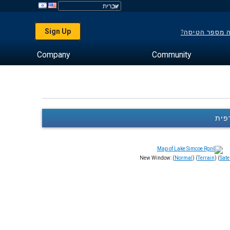
Sign Up
ה מספר הטיסה?
Company
Community
New Window: (
Normal
) (
Terrain
) (
Satel