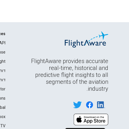
ces
API
ose
FlightAware provides accurate
ght
real-time, historical and
דוח
predictive flight insights to all
דוח
segments of the aviation
industry.
tor
ons
bal
box
 TV