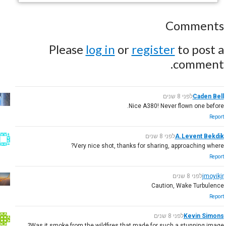
Comments
Please
log in
or
register
to post a
comment.
Caden Bell
לפני 8 שנים
Nice A380! Never flown one before.
Report
A.Levent Bekdik
לפני 8 שנים
Very nice shot, thanks for sharing, approaching where?
Report
jmoyikjr
לפני 8 שנים
Caution, Wake Turbulence
Report
Kevin Simons
לפני 8 שנים
Was it smoke from the wildfires that made for such a stunning image?