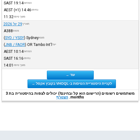
SAST
19:14
המראה
AEST
(+1)
14:46
נחיתה
11:32
משך טיסה
29 יול 2026
תאריך
A388
מטוס
(
SYD / YSSY
)
Sydney
מוצא
(
JNB / FAOR
)
OR Tambo Int'l
יעד
AEST
10:14
המראה
SAST
16:16
נחיתה
14:01
משך טיסה
עוד →
לקניית היסטוריית הטיסות ב-VHOQL בקובץ אקסל →
משתמשים רשומים (הרישום הוא קל ובחינם!) יכולים לצפות בהיסטוריה בת 3
months.
הצטרף