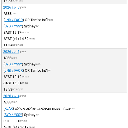
13:23
משך טיסה
5 אוג 2026
תאריך
A388
מטוס
(
JNB / FAOR
)
OR Tambo Int'l
מוצא
(
SYD / YSSY
)
Sydney
יעד
SAST
19:17
המראה
AEST
(+1)
14:52
נחיתה
11:34
משך טיסה
5 אוג 2026
תאריך
A388
מטוס
(
SYD / YSSY
)
Sydney
מוצא
(
JNB / FAOR
)
OR Tambo Int'l
יעד
AEST
10:10
המראה
SAST
16:04
נחיתה
13:53
משך טיסה
4 אוג 2026
תאריך
A388
מטוס
נמל התעופה הבינלאומי של לוס אנג'לס
)
KLAX
(
מוצא
(
SYD / YSSY
)
Sydney
יעד
PDT
00:01
המראה
AEST
(+1)
07:19
נחיתה