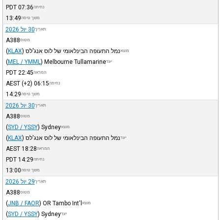
PDT
07:36
נחיתה
13:49
משך טיסה
30 יול 2026
תאריך
A388
מטוס
נמל התעופה הבינלאומי של לוס אנג'לס
)
KLAX
(
מוצא
(
MEL / YMML
)
Melbourne Tullamarine
יעד
PDT
22:45
המראה
AEST
(+2)
06:15
נחיתה
14:29
משך טיסה
30 יול 2026
תאריך
A388
מטוס
(
SYD / YSSY
)
Sydney
מוצא
נמל התעופה הבינלאומי של לוס אנג'לס
)
KLAX
(
יעד
AEST
18:28
המראה
PDT
14:29
נחיתה
13:00
משך טיסה
29 יול 2026
תאריך
A388
מטוס
(
JNB / FAOR
)
OR Tambo Int'l
מוצא
(
SYD / YSSY
)
Sydney
יעד