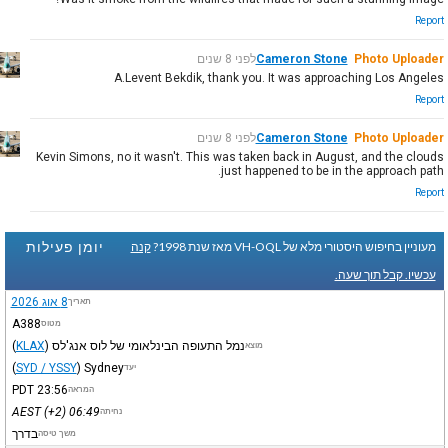
Report
Photo Uploader
Cameron Stone
לפני 8 שנים
A.Levent Bekdik, thank you. It was approaching Los Angeles
Report
Photo Uploader
Cameron Stone
לפני 8 שנים
Kevin Simons, no it wasn't. This was taken back in August, and the clouds
just happened to be in the approach path.
Report
יומן פעילות
מעוניין בחיפוש היסטורי מלא של VH-OQL מאז שנת 1998?
קנה
עכשיו. קבל תוך שעה.
8 אוג 2026
תאריך
A388
מטוס
נמל התעופה הבינלאומי של לוס אנג'לס
)
KLAX
(
מוצא
(
SYD / YSSY
)
Sydney
יעד
PDT
23:56
המראה
AEST
(+2)
06:49
נחיתה
בדרך
משך טיסה