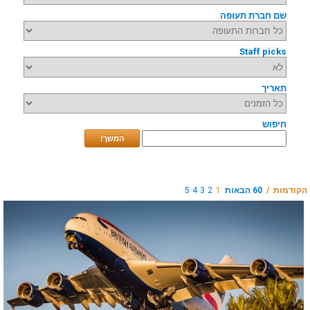
שם חברת תעופה
Staff picks
תאריך
חיפוש
המשך!
הקודמות /
60 הבאות
1
2
3
4
5