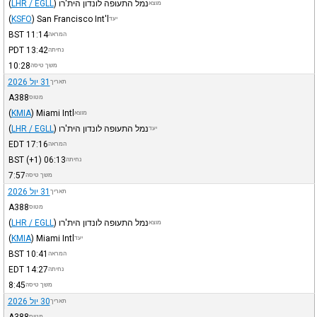
נמל התעופה לונדון הית'רו
)
LHR / EGLL
(
מוצא
(
KSFO
)
San Francisco Int'l
יעד
BST
11:14
המראה
PDT
13:42
נחיתה
10:28
משך טיסה
31 יול 2026
תאריך
A388
מטוס
(
KMIA
)
Miami Intl
מוצא
נמל התעופה לונדון הית'רו
)
LHR / EGLL
(
יעד
EDT
17:16
המראה
BST
(+1)
06:13
נחיתה
7:57
משך טיסה
31 יול 2026
תאריך
A388
מטוס
נמל התעופה לונדון הית'רו
)
LHR / EGLL
(
מוצא
(
KMIA
)
Miami Intl
יעד
BST
10:41
המראה
EDT
14:27
נחיתה
8:45
משך טיסה
30 יול 2026
תאריך
A388
מטוס