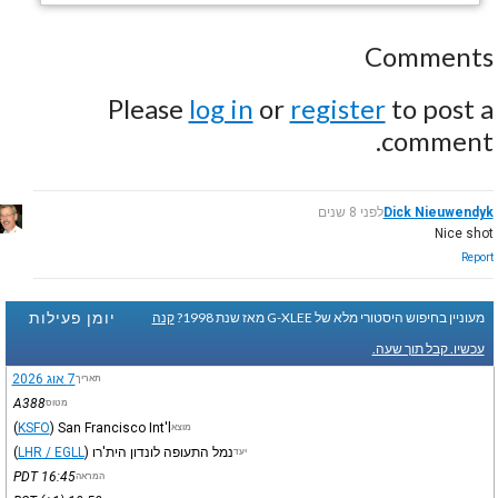
Comments
Please
log in
or
register
to post a
comment.
Dick Nieuwendyk
לפני 8 שנים
Nice shot
Report
יומן פעילות
מעוניין בחיפוש היסטורי מלא של G-XLEE מאז שנת 1998?
קנה
עכשיו. קבל תוך שעה.
7 אוג 2026
תאריך
A388
מטוס
(
KSFO
)
San Francisco Int'l
מוצא
נמל התעופה לונדון הית'רו
)
LHR / EGLL
(
יעד
PDT
16:45
המראה