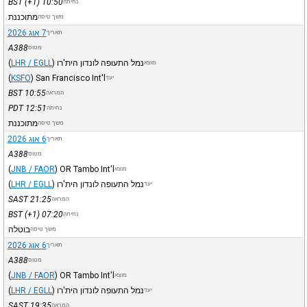
BST
(+1)
10:50
נחיתה
מתוכננת
משך טיסה
7 אוג 2026
תאריך
A388
מטוס
נמל התעופה לונדון הית'רו
)
LHR / EGLL
(
מוצא
(
KSFO
)
San Francisco Int'l
יעד
BST
10:55
המראה
PDT
12:51
נחיתה
מתוכננת
משך טיסה
6 אוג 2026
תאריך
A388
מטוס
(
JNB / FAOR
)
OR Tambo Int'l
מוצא
נמל התעופה לונדון הית'רו
)
LHR / EGLL
(
יעד
SAST
21:25
המראה
BST
(+1)
07:20
נחיתה
בוטלה
משך טיסה
6 אוג 2026
תאריך
A388
מטוס
(
JNB / FAOR
)
OR Tambo Int'l
מוצא
נמל התעופה לונדון הית'רו
)
LHR / EGLL
(
יעד
SAST
19:35
המראה