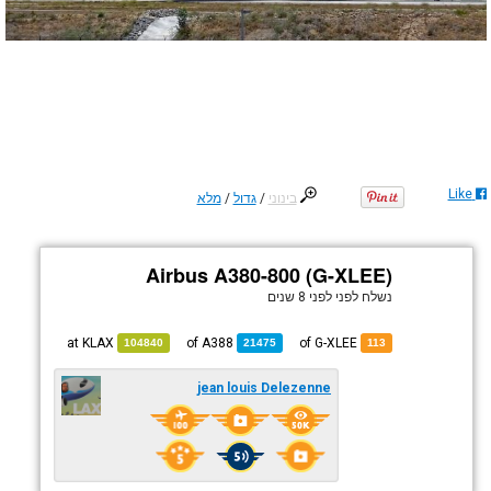
Like
בינוני
/
גדול
/
מלא
Airbus A380-800 (G-XLEE)
נשלח לפני
לפני 8 שנים
KLAX
at
A388
of
of G-XLEE
104840
21475
113
jean louis Delezenne