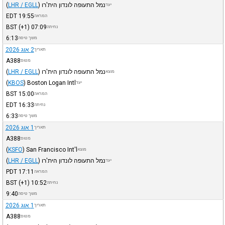
נמל התעופה לונדון הית'רו
)
LHR / EGLL
(
יעד
EDT
19:55
המראה
BST
(+1)
07:09
נחיתה
6:13
משך טיסה
2 אוג 2026
תאריך
A388
מטוס
נמל התעופה לונדון הית'רו
)
LHR / EGLL
(
מוצא
(
KBOS
)
Boston Logan Intl
יעד
BST
15:00
המראה
EDT
16:33
נחיתה
6:33
משך טיסה
1 אוג 2026
תאריך
A388
מטוס
(
KSFO
)
San Francisco Int'l
מוצא
נמל התעופה לונדון הית'רו
)
LHR / EGLL
(
יעד
PDT
17:11
המראה
BST
(+1)
10:52
נחיתה
9:40
משך טיסה
1 אוג 2026
תאריך
A388
מטוס