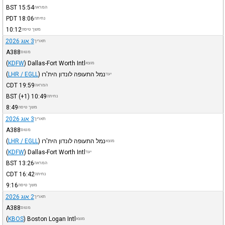
BST
15:54
המראה
PDT
18:06
נחיתה
10:12
משך טיסה
3 אוג 2026
תאריך
A388
מטוס
(
KDFW
)
Dallas-Fort Worth Intl
מוצא
נמל התעופה לונדון הית'רו
)
LHR / EGLL
(
יעד
CDT
19:59
המראה
BST
(+1)
10:49
נחיתה
8:49
משך טיסה
3 אוג 2026
תאריך
A388
מטוס
נמל התעופה לונדון הית'רו
)
LHR / EGLL
(
מוצא
(
KDFW
)
Dallas-Fort Worth Intl
יעד
BST
13:26
המראה
CDT
16:42
נחיתה
9:16
משך טיסה
2 אוג 2026
תאריך
A388
מטוס
(
KBOS
)
Boston Logan Intl
מוצא