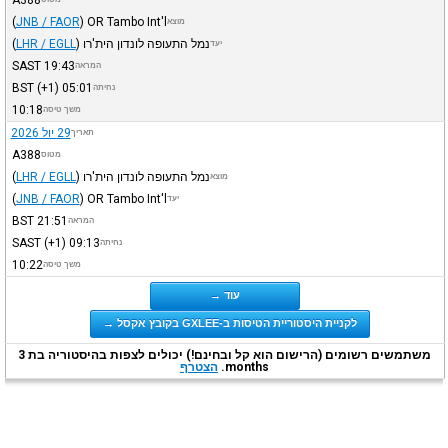
(
JNB / FAOR
)
OR Tambo Int'l
מוצא
נמל התעופה לונדון הית'רו
)
LHR / EGLL
(
יעד
SAST
19:43
המראה
BST
(+1)
05:01
נחיתה
10:18
משך טיסה
29 יול 2026
תאריך
A388
מטוס
נמל התעופה לונדון הית'רו
)
LHR / EGLL
(
מוצא
(
JNB / FAOR
)
OR Tambo Int'l
יעד
BST
21:51
המראה
SAST
(+1)
09:13
נחיתה
10:22
משך טיסה
עוד →
לקניית היסטוריית הטיסות ב-GXLEE בקובץ אקסל →
משתמשים רשומים (הרישום הוא קל ובחינם!) יכולים לצפות בהיסטוריה בת 3
months.
הצטרף