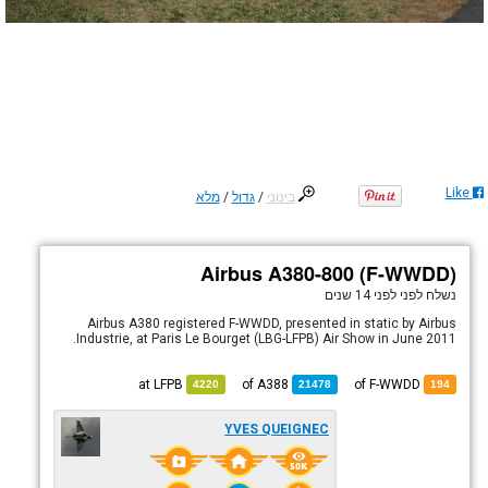
Like
בינוני
/
גדול
/
מלא
Airbus A380-800 (F-WWDD)
נשלח לפני
לפני 14 שנים
Airbus A380 registered F-WWDD, presented in static by Airbus
Industrie, at Paris Le Bourget (LBG-LFPB) Air Show in June 2011.
LFPB
at
A388
of
of F-WWDD
4220
21478
194
YVES QUEIGNEC