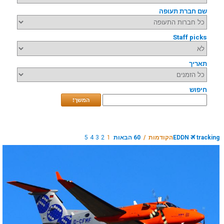
שם חברת תעופה
Staff picks
תאריך
חיפוש
המשך!
tracking
EDDN
הקודמות /
60 הבאות
1
2
3
4
5