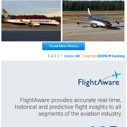
Load More Photos?
tracking
EDDN
הקודמות /
60 הבאות
1
2
3
4
5
FlightAware provides accurate real-time,
historical and predictive flight insights to all
segments of the aviation industry.