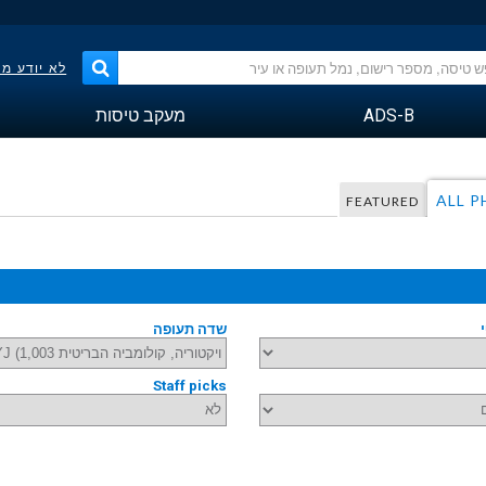
לא יודע מ
ADS-B
מעקב טיסות
ALL 
FEATURED
שדה תעופה
Staff picks