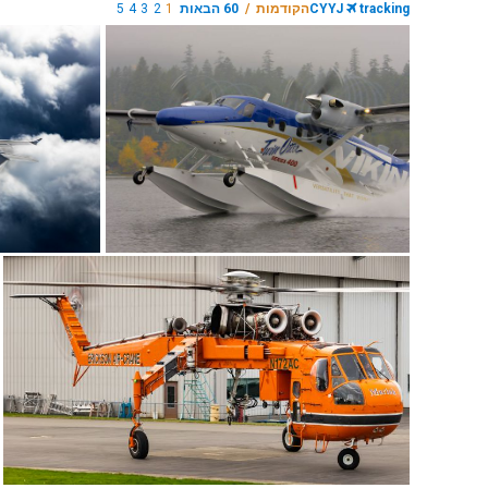
tracking
CYYJ
הקודמות /
60 הבאות
1
2
3
4
5