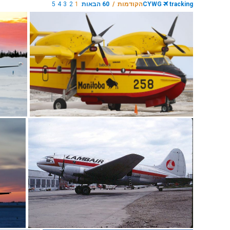
tracking
CYWG
הקודמות /
60 הבאות
1
2
3
4
5