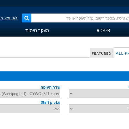
לא יודע מ
ADS-B
מעקב טיסות
ALL 
FEATURED
שדה תעופה
Staff picks