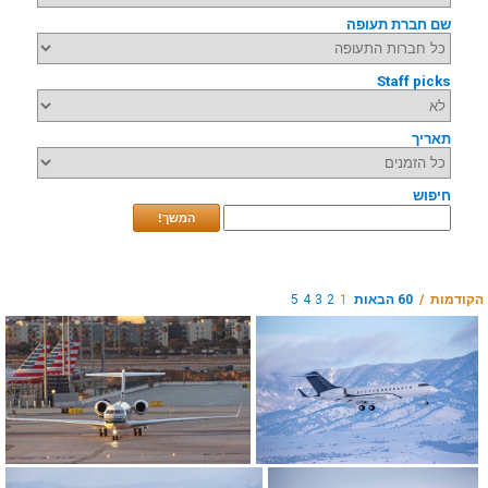
שם חברת תעופה
Staff picks
תאריך
חיפוש
המשך!
הקודמות /
60 הבאות
1
2
3
4
5