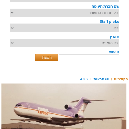
שם חברת תעופה
Staff picks
תאריך
חיפוש
המשך!
הקודמות /
60 הבאות
1
2
3
4