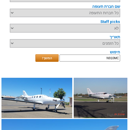
שם חברת תעופה
Staff picks
תאריך
חיפוש
המשך!