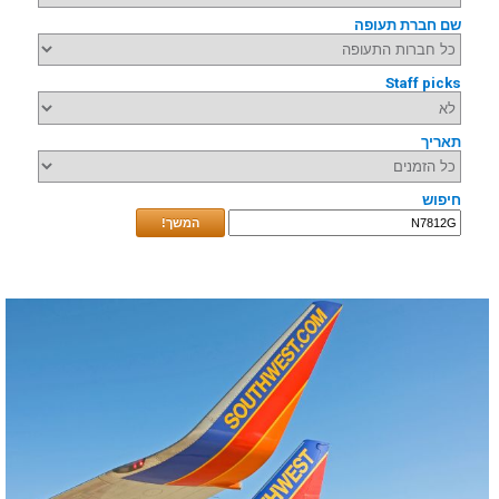
שם חברת תעופה
Staff picks
תאריך
חיפוש
המשך!