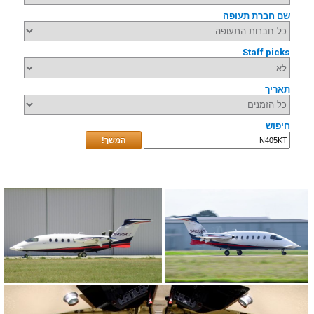
שם חברת תעופה
Staff picks
תאריך
חיפוש
המשך!