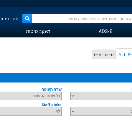
לא יודע מ
ADS-B
מעקב טיסות
ALL 
FEATURED
שדה תעופה
Staff picks