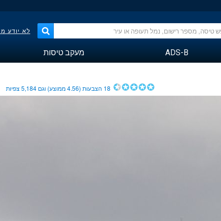
לא יודע מ
ADS-B
מעקב טיסות
18
הצבעות (
4.56
ממוצע) וגם
5,184
צפיות