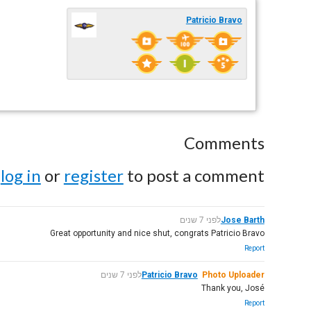
Patricio Bravo
Comments
e
log in
or
register
to post a comment.
Jose Barth
לפני 7 שנים
Great opportunity and nice shut, congrats Patricio Bravo
Report
Photo Uploader
Patricio Bravo
לפני 7 שנים
Thank you, José
Report