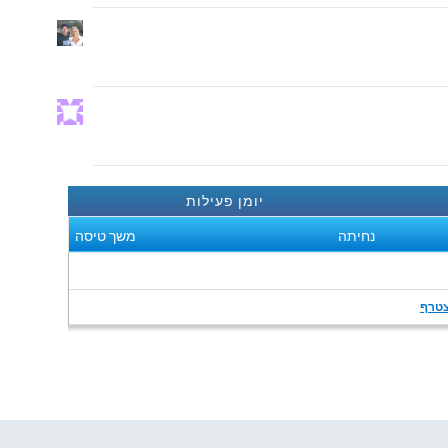
יומן פעילות
נחיתה
משך טיסה
טרף