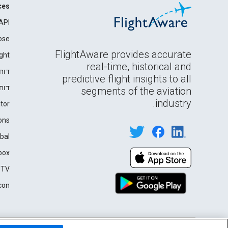
ces
API
ose
FlightAware provides accurate
ght
real-time, historical and
דוח
predictive flight insights to all
דוח
segments of the aviation
industry.
tor
ons
bal
box
 TV
con