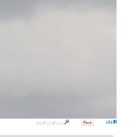
Like
בינוני
/
גדול
/
מלא