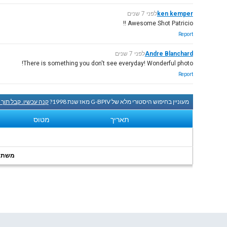
ken kemper
לפני 7 שנים
Awesome Shot Patricio !!
Report
Andre Blanchard
לפני 7 שנים
There is something you don't see everyday! Wonderful photo!
Report
מעוניין בחיפוש היסטורי מלא של G-BPIV מאז שנת 1998?
קנה עכשיו. קבל תוך
תאריך
מטוס
משתמשי