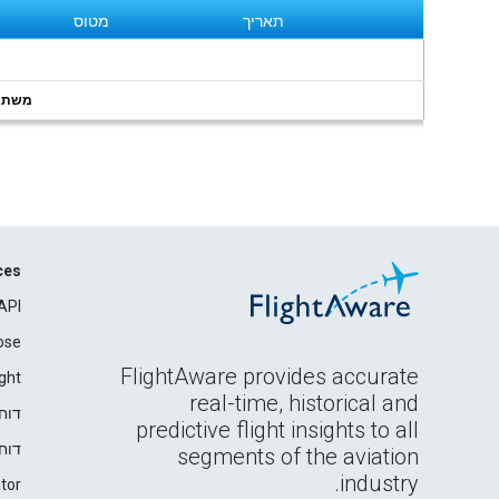
תאריך
מטוס
משתמשי
ces
API
ose
FlightAware provides accurate
ght
real-time, historical and
דוח
predictive flight insights to all
דוח
segments of the aviation
industry.
tor