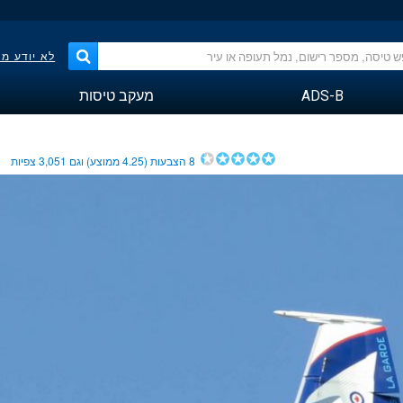
לא יודע מ
ADS-B
מעקב טיסות
8
הצבעות (
4.25
ממוצע) וגם
3,051
צפיות