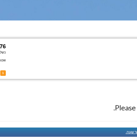
6 —
נשלח
how.
8776
1
Pleas
ך שעה.