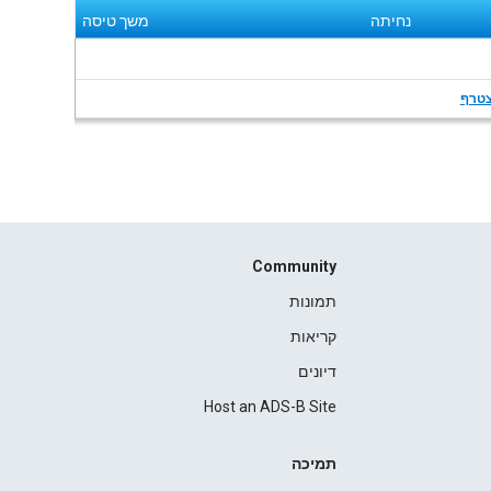
נחיתה
משך טיסה
טרף
Community
תמונות
קריאות
דיונים
Host an ADS-B Site
תמיכה