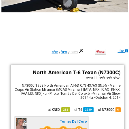
Like
בינוני
/
גדול
/
מלא
North American T-6 Texan (N7300C)
נשלח לפני
לפני 11 שנים
N7300C 1958 North American AT-6D C/N 43763 SNJ-5 - Marine
Corps Air Station Miramar (MCAS Miramar) (IATA: NKX, ICAO: KNKX,
FAA LID: NKX)<br>Photo: Tomás Del Coro<br>Miramar Air Show
2014<br>October 4, 2014
KNKX
at
T6
of
of N7300C
281
2539
6
Tomás Del Coro