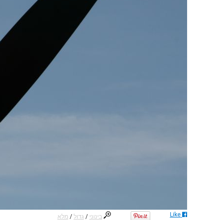
Like
בינוני
/
גדול
/
מלא