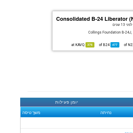
Consolidated B-24 Liberator (
לפני 13 שנים
Collings Foundation B-24J,
KAVQ
at
B24
of
376
477
יומן פעילות
נחיתה
משך טיסה