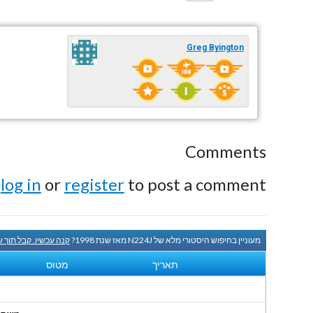
Greg Byington
Comments
e
log in
or
register
to post a comment.
מעוניין בחיפוש היסטורי מלא של N224J מאז שנת 1998?
קנה עכשיו. קבל תוך 
תאריך
מטוס