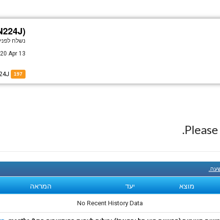
N224J)
נשלח לפני
 20 Apr 13
of N224J
197
Pleas
שעה.
מוצא
יעד
המראה
No Recent History Data