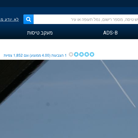
לא יודע מ
ADS-B
מעקב טיסות
1
הצבעות (
4.00
ממוצע) וגם
1,852
צפיות