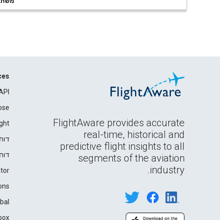
משתמשי
ces
API
ose
FlightAware provides accurate
ght
real-time, historical and
דוח
predictive flight insights to all
דוח
segments of the aviation
industry.
tor
ons
bal
box