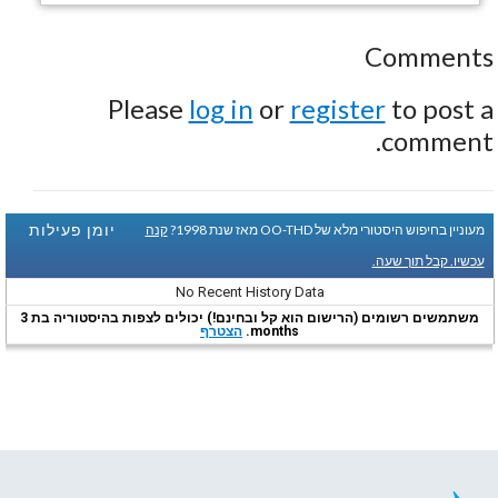
Comments
Please
log in
or
register
to post a
comment.
יומן פעילות
מעוניין בחיפוש היסטורי מלא של OO-THD מאז שנת 1998?
קנה
עכשיו. קבל תוך שעה.
No Recent History Data
משתמשים רשומים (הרישום הוא קל ובחינם!) יכולים לצפות בהיסטוריה בת 3
months.
הצטרף