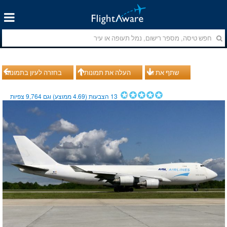
שתף את זה
העלה את תמונותיך
בחזרה לעיון בתמונות
13
הצבעות (
4.69
ממוצע) וגם
9,764
צפיות