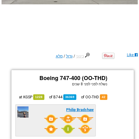
Like
בינוני
/
גדול
/
מלא
Boeing 747-400 (OO-THD)
נשלח לפני
לפני 8 שנים
KGSP
at
B744
of
of OO-THD
1228
36369
42
Philip Bradshaw