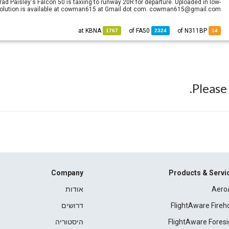
rad Paisley's Falcon 50 is taxiing to runway 20R for departure. Uploaded in low-
resolution is available at cowman615 at Gmail dot com. cowman615@gmail.com
KBNA
at
FA50
of
of N311BP
1767
2324
14
Pleas
Company
Products & Servi
Aero
אודות
FlightAware Fireh
דרושים
FlightAware Foresi
היסטוריה