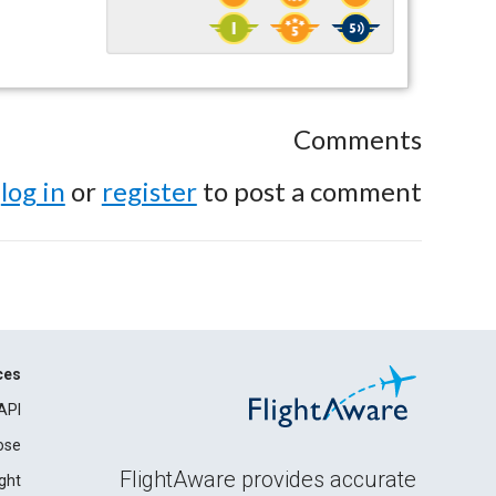
Comments
e
log in
or
register
to post a comment.
ces
API
ose
FlightAware provides accurate
ght