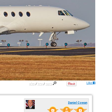
Like
בינוני
/
גדול
/
מלא
Daniel Cowan