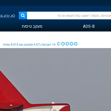
לא יודע מ
ADS-B
מעקב טיסות
14
הצבעות (
4.57
ממוצע) וגם
9,313
צפיות