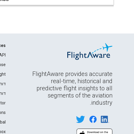
ces
API
ose
FlightAware provides accurate
ght
real-time, historical and
דוח
predictive flight insights to all
דוח
segments of the aviation
industry.
tor
ons
bal
box