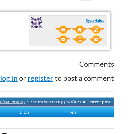
Ryan Hales
Comments
e
log in
or
register
to post a comment.
מעוניין בחיפוש היסטורי מלא של N731QQ מאז שנת 1998?
קנה עכשיו. קבל ת
תאריך
מטוס
משתמשי