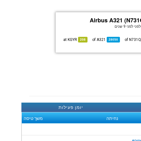
Airbus A321 (N73
לפני
לפני 9 שנים
KGYR
at
A321
of
208
28050
יומן פעילות
נחיתה
משך טיסה
טרף