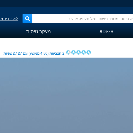
לא יודע מ
ADS-B
מעקב טיסות
2
הצבעות (
4.50
ממוצע) וגם
2,127
צפיות