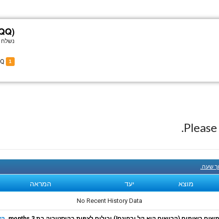
1QQ)
נשלח 
of N731QQ
1
Pleas
וך שעה.
מוצא
יעד
המראה
No Recent History Data
ם רשומים (הרישום הוא קל ובחינם!) יכולים לצפות בהיסטוריה בת 3 months.
הצ