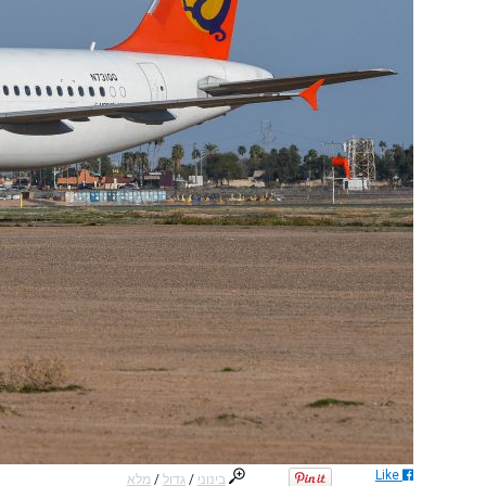
Like
בינוני
/
גדול
/
מלא