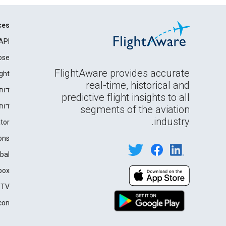
ces
API
ose
FlightAware provides accurate
ght
real-time, historical and
דוח
predictive flight insights to all
דוח
segments of the aviation
industry.
tor
ons
bal
box
 TV
con