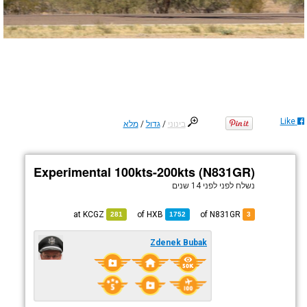
Like
בינוני
/
גדול
/
מלא
Experimental 100kts-200kts (N831GR)
נשלח לפני
לפני 14 שנים
KCGZ
at
HXB
of
of N831GR
281
1752
3
Zdenek Bubak