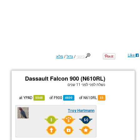
Like
בינוני
/
גדול
/
מלא
Dassault Falcon 900 (N610RL)
נשלח לפני
לפני 11 שנים
YPAD
at
F900
of
of N610RL
5548
4600
15
Troy Hartmann