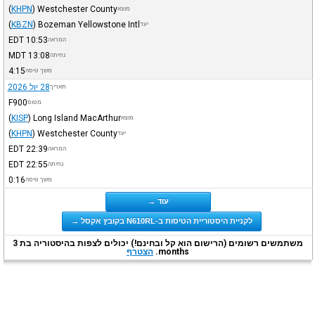
(
KHPN
)
Westchester County
מוצא
(
KBZN
)
Bozeman Yellowstone Intl
יעד
EDT
10:53
המראה
MDT
13:08
נחיתה
4:15
משך טיסה
28 יול 2026
תאריך
F900
מטוס
(
KISP
)
Long Island MacArthur
מוצא
(
KHPN
)
Westchester County
יעד
EDT
22:39
המראה
EDT
22:55
נחיתה
0:16
משך טיסה
עוד →
לקניית היסטוריית הטיסות ב-N610RL בקובץ אקסל →
משתמשים רשומים (הרישום הוא קל ובחינם!) יכולים לצפות בהיסטוריה בת 3
months.
הצטרף