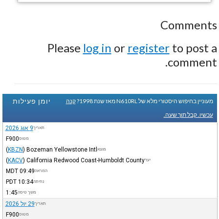
Comments
Please
log in
or
register
to post a
comment.
יומן פעילות
מעוניין בחיפוש היסטורי מלא של N610RL מאז שנת 1998?
קנה
עכשיו. קבל תוך שעה.
9 אוג 2026
תאריך
F900
מטוס
(
KBZN
)
Bozeman Yellowstone Intl
מוצא
(
KACV
)
California Redwood Coast-Humboldt County
יעד
MDT
09:49
המראה
PDT
10:34
נחיתה
1:45
משך טיסה
29 יול 2026
תאריך
F900
מטוס