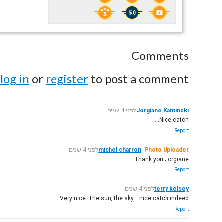
Comments
e
log in
or
register
to post a comment.
Jorgiane Kaminski
לפני 4 שנים
Nice catch....
Report
Photo Uploader
michel charron
לפני 4 שנים
Thank you Jorgiane.
Report
terry kelsey
לפני 4 שנים
Very nice. The sun, the sky....nice catch indeed.
Report