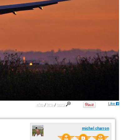
Like
בינוני
/
גדול
/
מלא
michel charron