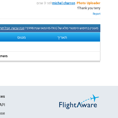
Photo Uploader
michel charron
לפני 3 שנים
Thank you terry!
Report
מעוניין בחיפוש היסטורי מלא של HS-TKG מאז שנת 1998?
קנה עכשיו. קבל תוך
תאריך
מטוס
משתמשי
ces
API
ose