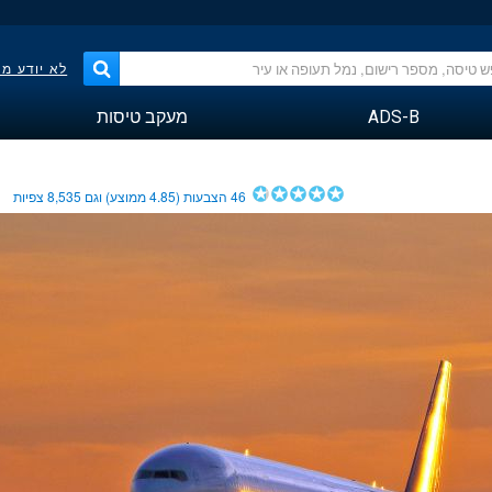
לא יודע מ
ADS-B
מעקב טיסות
46
הצבעות (
4.85
ממוצע) וגם
8,535
צפיות