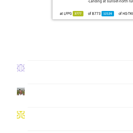
Landing at sunset-north ru
LFPG
at
B773
of
3777
12126