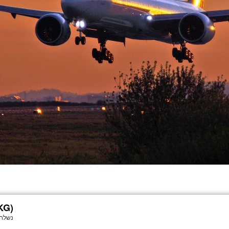
KG)
נשלח 