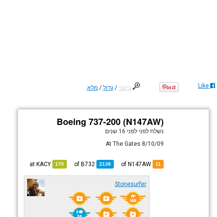
Like
בינוני
/
גדול
/
מלא
Boeing 737-200 (N147AW)
נשלח לפני
לפני 16 שנים
8/10/09 At The Gates
KACY
at
B732
of
of N147AW
175
2138
11
Stonesurfer