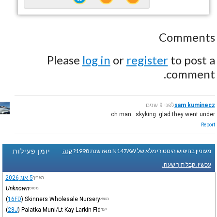
Comments
Please
log in
or
register
to post a
comment.
sam kuminecz
לפני 9 שנים
oh man...skyking. glad they went under
Report
יומן פעילות
מעוניין בחיפוש היסטורי מלא של N147AW מאז שנת 1998?
קנה
עכשיו. קבל תוך שעה.
5 אוג 2026
תאריך
Unknown
מטוס
(
16FD
)
Skinners Wholesale Nursery
מוצא
(
28J
)
Palatka Muni/Lt Kay Larkin Fld
יעד