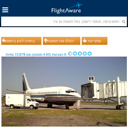
שתף את זה
העלה את תמונותיך
בחזרה לעיון בתמונות
6
הצבעות (
4.60
ממוצע) וגם
10,878
צפיות