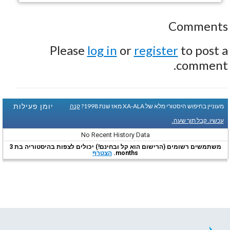
Comments
Please
log in
or
register
to post a
comment.
יומן פעילות
מעוניין בחיפוש היסטורי מלא של XA-ALA מאז שנת 1998?
קנה
עכשיו. קבל תוך שעה.
No Recent History Data
משתמשים רשומים (הרישום הוא קל ובחינם!) יכולים לצפות בהיסטוריה בת 3
months.
הצטרף