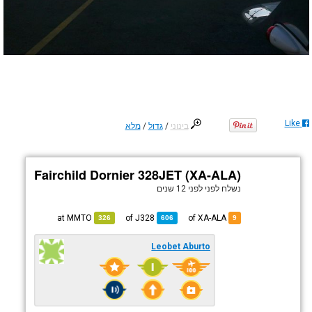
Like
בינוני
/
גדול
/
מלא
Fairchild Dornier 328JET (XA-ALA)
נשלח לפני
לפני 12 שנים
MMTO
at
J328
of
of XA-ALA
326
606
9
Leobet Aburto