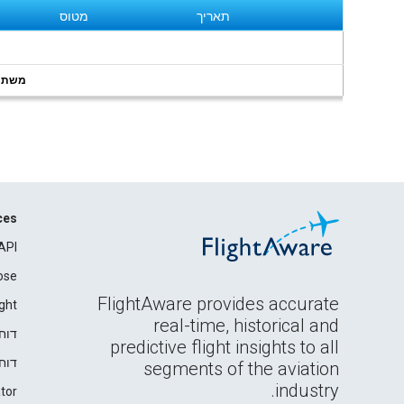
תאריך
מטוס
משתמשי
ces
API
ose
FlightAware provides accurate
ght
real-time, historical and
דוח
predictive flight insights to all
דוח
segments of the aviation
industry.
tor