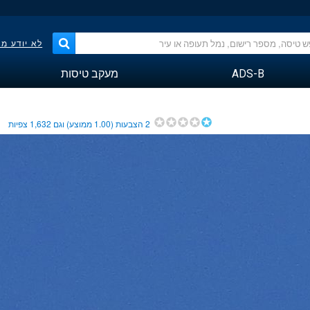
לא יודע מ
ADS-B
מעקב טיסות
2
הצבעות (
1.00
ממוצע) וגם
1,632
צפיות