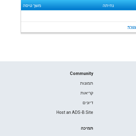
נחיתה
משך טיסה
טרף
Community
תמונות
קריאות
דיונים
Host an ADS-B Site
תמיכה