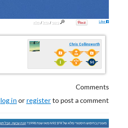
Like
בינוני
/
גדול
/
מלא
Chris Collinsworth
Comments
e
log in
or
register
to post a comment.
מעוניין בחיפוש היסטורי מלא של N921FR מאז שנת 1998?
קנה עכשיו. קבל תו