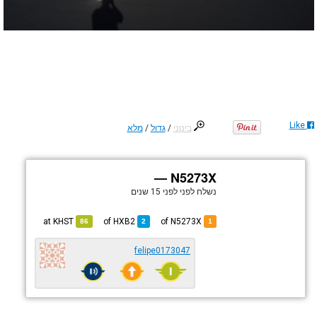
Like
בינוני
/
גדול
/
מלא
N5273X —
נשלח לפני
לפני 15 שנים
KHST
at
HXB2
of
of N5273X
86
2
1
felipe0173047