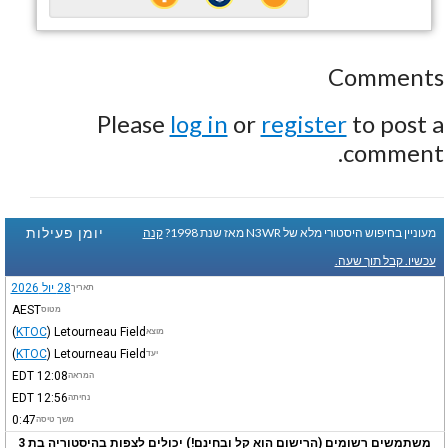
Comments
Please
log in
or
register
to post a
comment.
יומן פעילות
מעוניין בחיפוש היסטורי מלא של N3WR מאז שנת 1998?
קנה
עכשיו. קבל תוך שעה.
28 יול 2026
תאריך
AEST
מטוס
(
KTOC
)
Letourneau Field
מוצא
(
KTOC
)
Letourneau Field
יעד
EDT
12:08
המראה
EDT
12:56
נחיתה
0:47
משך טיסה
משתמשים רשומים (הרישום הוא קל ובחינם!) יכולים לצפות בהיסטוריה בת 3