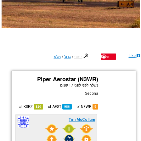
Like
Save
בינוני
/
גדול
/
מלא
Piper Aerostar (N3WR)
נשלח לפני
לפני 17 שנים
Sedona
KSEZ
at
AEST
of
of N3WR
310
986
5
Tim McCollum