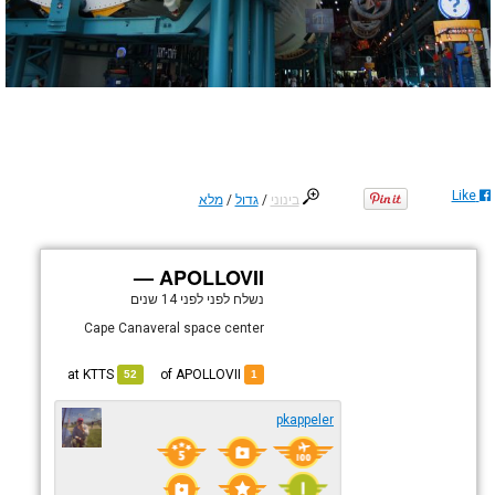
Like
בינוני
/
גדול
/
מלא
APOLLOVII —
נשלח לפני
לפני 14 שנים
Cape Canaveral space center
KTTS
at
of APOLLOVII
52
1
pkappeler