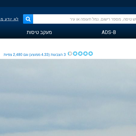
לא יודע מ
ADS-B
מעקב טיסות
3
הצבעות (
4.33
ממוצע) וגם
2,480
צפיות