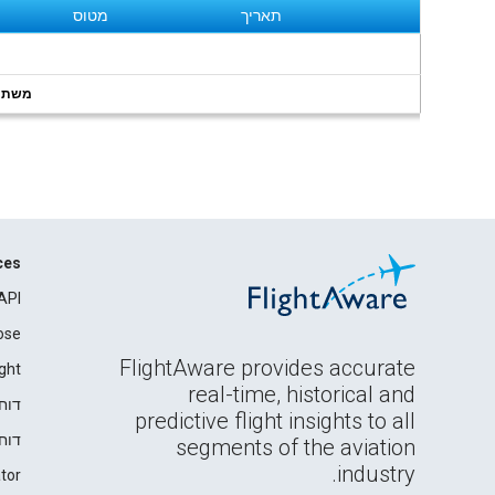
תאריך
מטוס
משתמשי
ces
API
ose
FlightAware provides accurate
ght
real-time, historical and
דוח
predictive flight insights to all
דוח
segments of the aviation
industry.
tor