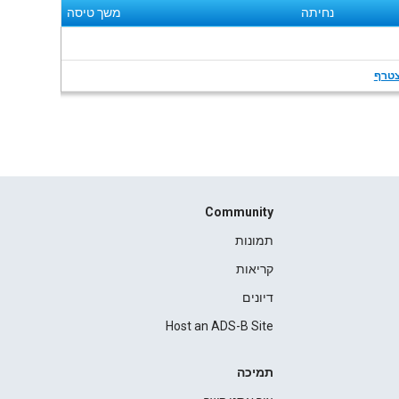
נחיתה
משך טיסה
טרף
Community
תמונות
קריאות
דיונים
Host an ADS-B Site
תמיכה