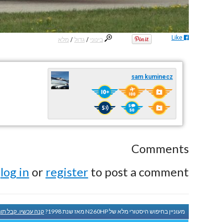
Like
בינוני
/
גדול
/
מלא
sam kuminecz
Comments
e
log in
or
register
to post a comment.
מעוניין בחיפוש היסטורי מלא של N260HP מאז שנת 1998?
קנה עכשיו. קבל תו