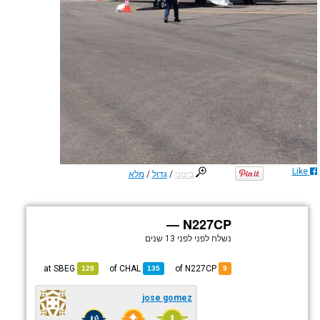
Like
בינוני
/
גדול
/
מלא
N227CP —
נשלח לפני
לפני 13 שנים
SBEG
at
CHAL
of
of N227CP
128
135
9
jose gomez