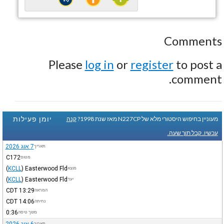
Comments
Please
log in
or
register
to post a
comment.
יומן פעילות
מעוניין בחיפוש היסטורי מלא של N227CP מאז שנת 1998?
קנה
עכשיו. קבל תוך שעה.
7 אוג 2026
תאריך
C172
מטוס
(
KCLL
)
Easterwood Fld
מוצא
(
KCLL
)
Easterwood Fld
יעד
CDT
13:29
המראה
CDT
14:06
נחיתה
0:36
משך טיסה
תאריך