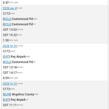
0:47
משך טיסה
4 אוג 2026
תאריך
C172
מטוס
(
KCLL
)
Easterwood Fld
מוצא
(
KCLL
)
Easterwood Fld
יעד
CDT
13:52
המראה
CDT
15:22
נחיתה
1:30
משך טיסה
31 יול 2026
תאריך
C172
מטוס
(
54T
)
Rwj Airpark
מוצא
(
KCLL
)
Easterwood Fld
יעד
CDT
13:18
המראה
CDT
14:17
נחיתה
0:59
משך טיסה
31 יול 2026
תאריך
C172
מטוס
(
KLFK
)
Angelina County
מוצא
(
54T
)
Rwj Airpark
יעד
CDT
11:11
המראה