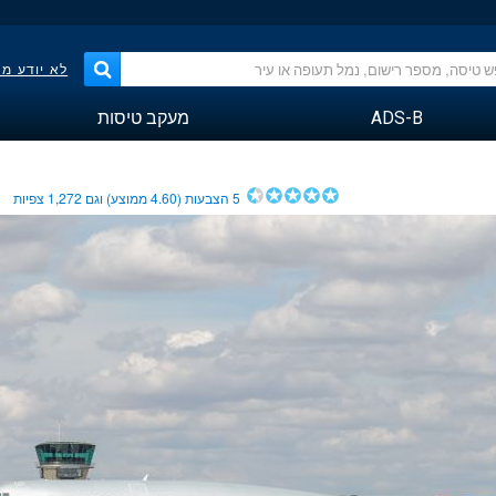
לא יודע מ
ADS-B
מעקב טיסות
5
הצבעות (
4.60
ממוצע) וגם
1,272
צפיות