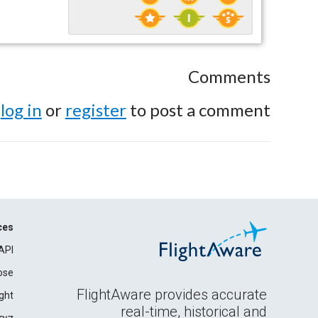
Comments
e
log in
or
register
to post a comment.
ces
API
ose
FlightAware provides accurate
ght
real-time, historical and