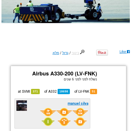
Like
בינוני
/
גדול
/
מלא
Airbus A330-200 (LV-FNK)
נשלח לפני
לפני 6 שנים
SVMI
at
A332
of
of LV-FNK
371
18698
51
manuel silva