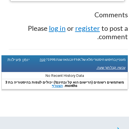
Comments
Please
log in
or
register
to post a
comment.
יומן פעילות
מעוניין בחיפוש היסטורי מלא של LV-FNK מאז שנת 1998?
קנה
עכשיו. קבל תוך שעה.
No Recent History Data
משתמשים רשומים (הרישום הוא קל ובחינם!) יכולים לצפות בהיסטוריה בת 3
months.
הצטרף