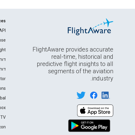
ces
API
ose
FlightAware provides accurate
ght
real-time, historical and
דוח
predictive flight insights to all
דוח
segments of the aviation
industry.
tor
ons
bal
box
 TV
con