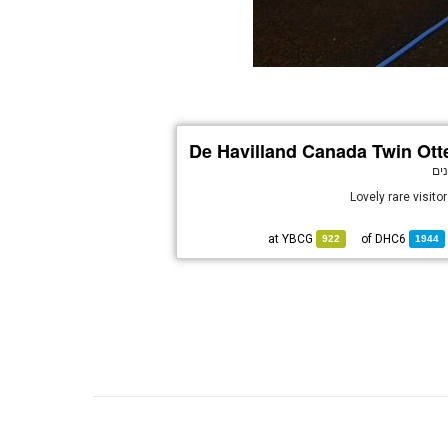
De Havilland Canada Twin Ott
Lovely rare visito
YBCG
at
DHC6
of
922
1944