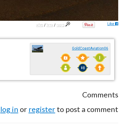
Like
בינוני
/
גדול
/
מלא
GoldCoastAviation06
Comments
e
log in
or
register
to post a comment.