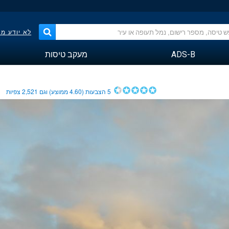
לא יודע מ
ADS-B
מעקב טיסות
5
הצבעות (
4.60
ממוצע) וגם
2,521
צפיות