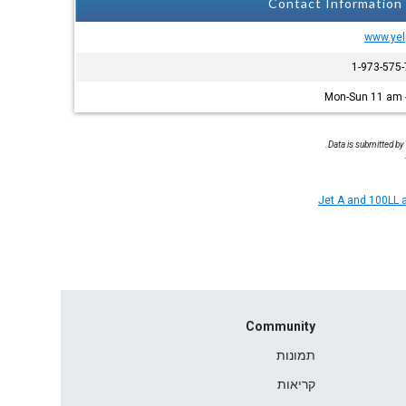
Contact Information
www.ye
Mon-Sun 11 am 
Data is submitted by
Jet A and 100LL a
Community
תמונות
קריאות