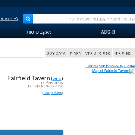
לא יודע מ
ADS-B
מעקב טיסות
מפות IFR
מפת ניווט VFR
הערות
BUY DATA
Flag this page for review by FlightA
Fairfield Tavern
(
web
)
335 Fairfield Rd
Fairfield, NJ 07004-1930
)
Google Maps
(