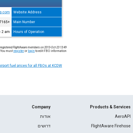
lp.com
Website Address
+1-973-575-7165
Main Number
- 2 am
Hours of Operation
 registered FlightAware members on 2013-Oct-23 13:49.
You must
register
or
login
to edit FBO information.
irport fuel prices for all FBOs at KCDW
Company
Products & Services
AeroAPI
אודות
FlightAware Firehose
דרושים