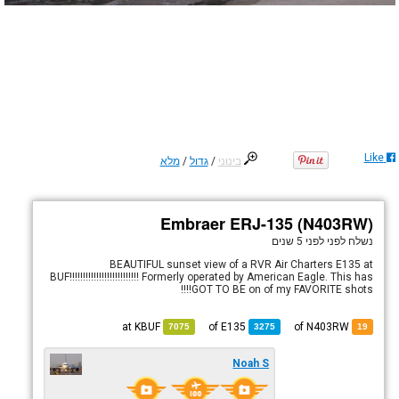
Like
בינוני
/
גדול
/
מלא
Embraer ERJ-135 (N403RW)
נשלח לפני
לפני 5 שנים
BEAUTIFUL sunset view of a RVR Air Charters E135 at
BUF!!!!!!!!!!!!!!!!!!!!!!!!!! Formerly operated by American Eagle. This has
GOT TO BE on of my FAVORITE shots!!!!
KBUF
at
E135
of
of N403RW
7075
3275
19
Noah S