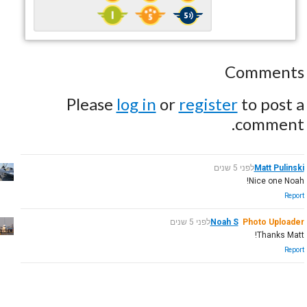
Comments
Please
log in
or
register
to post a
comment.
Matt Pulinski
לפני 5 שנים
Nice one Noah!
Report
Photo Uploader
Noah S
לפני 5 שנים
Thanks Matt!
Report