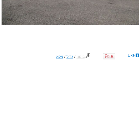
Like
בינוני
/
גדול
/
מלא