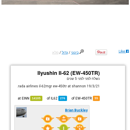
Like
בינוני
/
גדול
/
מלא
Ilyushin Il-62 (EW-450TR)
נשלח לפני
לפני 5 שנים
rada airlines il-62mgr ew-450tr at shannon 19/3/21.
EINN
at
IL62
of
of EW-450TR
14105
276
55
Brian Buckley