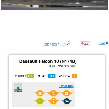
Like
בינוני
/
גדול
/
מלא
Dassault Falcon 10 (N174B)
נשלח לפני
לפני 3 שנים
KCCR
at
FA10
of
of N174B
416
520
7
Taylor Kim