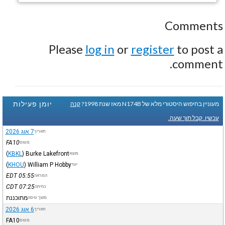
Comments
Please
log in
or
register
to post a
comment.
יומן פעילות
מעוניין בחיפוש היסטורי מלא של N174B מאז שנת 1998?
קנה
עכשיו. קבל תוך שעה.
7 אוג 2026
תאריך
FA10
מטוס
(
KBKL
)
Burke Lakefront
מוצא
(
KHOU
)
William P Hobby
יעד
EDT
05:55
המראה
CDT
07:25
נחיתה
מתוכננת
משך טיסה
6 אוג 2026
תאריך
FA10
מטוס