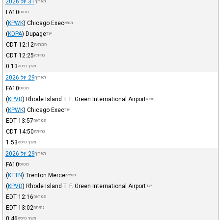
31 יול 2026
תאריך
FA10
מטוס
(
KPWK
)
Chicago Exec
מוצא
(
KDPA
)
Dupage
יעד
CDT
12:12
המראה
CDT
12:25
נחיתה
0:13
משך טיסה
29 יול 2026
תאריך
FA10
מטוס
(
KPVD
)
Rhode Island T. F. Green International Airport
מוצא
(
KPWK
)
Chicago Exec
יעד
EDT
13:57
המראה
CDT
14:50
נחיתה
1:53
משך טיסה
29 יול 2026
תאריך
FA10
מטוס
(
KTTN
)
Trenton Mercer
מוצא
(
KPVD
)
Rhode Island T. F. Green International Airport
יעד
EDT
12:16
המראה
EDT
13:02
נחיתה
0:46
משך טיסה