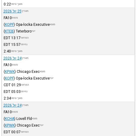
0:22
משך טיסה
25 יול 2026
תאריך
FA10
מטוס
(
KOPF
)
Opa-locka Executive
מוצא
(
KTEB
)
Teterboro
יעד
EDT
13:17
המראה
EDT
15:57
נחיתה
2:40
משך טיסה
24 יול 2026
תאריך
FA10
מטוס
(
KPWK
)
Chicago Exec
מוצא
(
KOPF
)
Opa-locka Executive
יעד
CDT
01:29
המראה
EDT
05:03
נחיתה
2:34
משך טיסה
24 יול 2026
תאריך
FA10
מטוס
(
KCHA
)
Lovell Fld
מוצא
(
KPWK
)
Chicago Exec
יעד
EDT
00:07
המראה