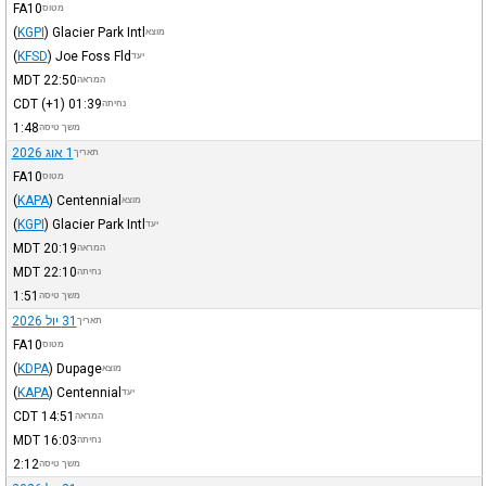
FA10
מטוס
(
KGPI
)
Glacier Park Intl
מוצא
(
KFSD
)
Joe Foss Fld
יעד
MDT
22:50
המראה
CDT
(+1)
01:39
נחיתה
1:48
משך טיסה
1 אוג 2026
תאריך
FA10
מטוס
(
KAPA
)
Centennial
מוצא
(
KGPI
)
Glacier Park Intl
יעד
MDT
20:19
המראה
MDT
22:10
נחיתה
1:51
משך טיסה
31 יול 2026
תאריך
FA10
מטוס
(
KDPA
)
Dupage
מוצא
(
KAPA
)
Centennial
יעד
CDT
14:51
המראה
MDT
16:03
נחיתה
2:12
משך טיסה