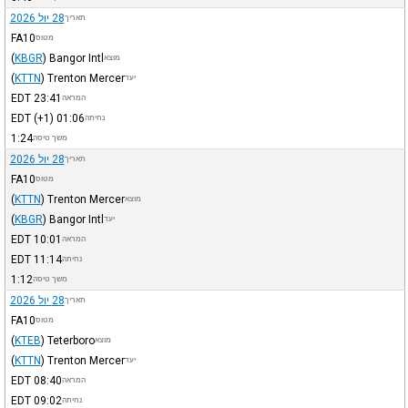
28 יול 2026
תאריך
FA10
מטוס
(
KBGR
)
Bangor Intl
מוצא
(
KTTN
)
Trenton Mercer
יעד
EDT
23:41
המראה
EDT
(+1)
01:06
נחיתה
1:24
משך טיסה
28 יול 2026
תאריך
FA10
מטוס
(
KTTN
)
Trenton Mercer
מוצא
(
KBGR
)
Bangor Intl
יעד
EDT
10:01
המראה
EDT
11:14
נחיתה
1:12
משך טיסה
28 יול 2026
תאריך
FA10
מטוס
(
KTEB
)
Teterboro
מוצא
(
KTTN
)
Trenton Mercer
יעד
EDT
08:40
המראה
EDT
09:02
נחיתה