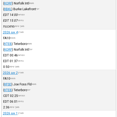
(
KORF
)
Norfolk Intl
מוצא
(
KBKL
)
Burke Lakefront
יעד
EDT
14:00
המראה
EDT
15:07
נחיתה
מתוכננת
משך טיסה
4 אוג 2026
תאריך
FA10
מטוס
(
KTEB
)
Teterboro
מוצא
(
KORF
)
Norfolk Intl
יעד
EDT
00:46
המראה
EDT
01:37
נחיתה
0:50
משך טיסה
2 אוג 2026
תאריך
FA10
מטוס
(
KFSD
)
Joe Foss Fld
מוצא
(
KTEB
)
Teterboro
יעד
CDT
02:25
המראה
EDT
06:01
נחיתה
2:36
משך טיסה
1 אוג 2026
תאריך