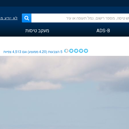
לא יודע מ
ADS-B
מעקב טיסות
5
הצבעות (
4.20
ממוצע) וגם
4,513
צפיות