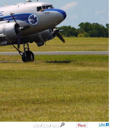
Like
בינוני
/
גדול
/
מלא