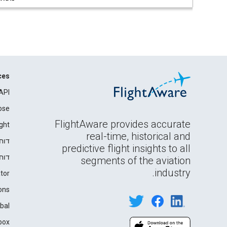
ces
API
ose
FlightAware provides accurate
ght
real-time, historical and
דוח
predictive flight insights to all
דוח
segments of the aviation
industry.
tor
ons
bal
box