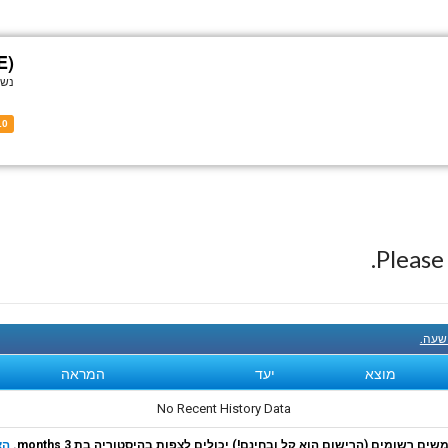
E)
נשל
10
Pleas
 שעה.
מוצא
יעד
המראה
No Recent History Data
ם רשומים (הרישום הוא קל ובחינם!) יכולים לצפות בהיסטוריה בת 3 months.
הצ