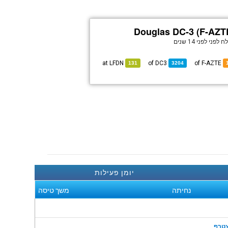
Douglas DC-3 (F-AZT
ח לפני
לפני 14 שנים
LFDN
at
DC3
of
of F-AZTE
131
3204
יומן פעילות
נחיתה
משך טיסה
טרף