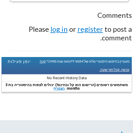
Comments
Please
log in
or
register
to post a
comment.
יומן פעילות
מעוניין בחיפוש היסטורי מלא של PT-WJM מאז שנת 1998?
קנה
עכשיו. קבל תוך שעה.
No Recent History Data
משתמשים רשומים (הרישום הוא קל ובחינם!) יכולים לצפות בהיסטוריה בת 3
months.
הצטרף