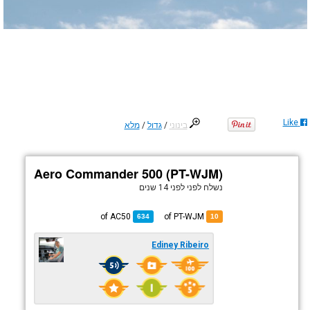
Like
בינוני
/
גדול
/
מלא
Aero Commander 500 (PT-WJM)
נשלח לפני
לפני 14 שנים
AC50
of
of PT-WJM
634
10
Ediney Ribeiro