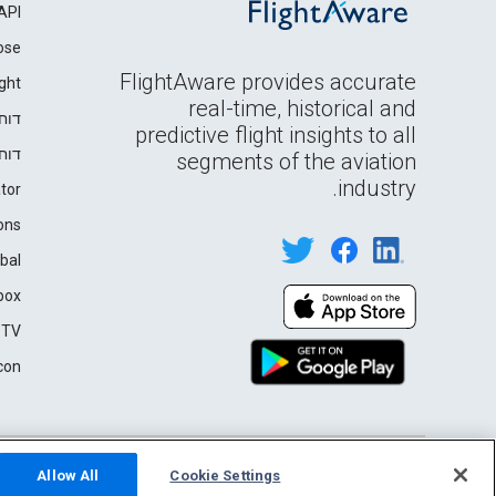
API
ose
FlightAware provides accurate
ght
real-time, historical and
דוח
predictive flight insights to all
דוח
segments of the aviation
industry.
tor
ons
bal
box
 TV
con
English (USA)
Privacy
Terms of Use
2026 FlightAware
Allow All
Cookie Settings