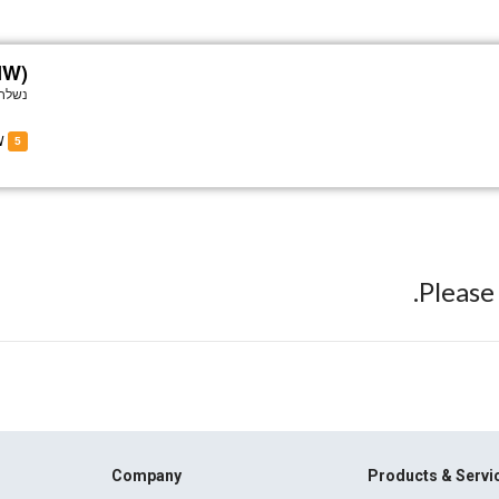
NW)
נשלח 
of C-GXNW
5
Pleas
Company
Products & Servi