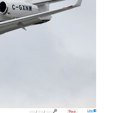
Like
בינוני
/
גדול
/
מלא