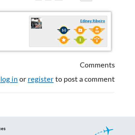
Ediney Ribeiro
Comments
e
log in
or
register
to post a comment.
ces