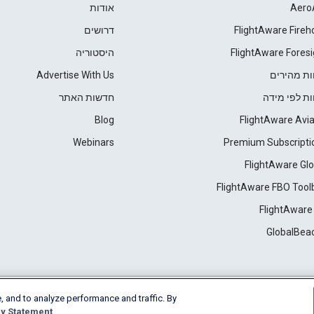
Aero
אודות
FlightAware Fireh
דרושים
FlightAware Foresi
היסטוריה
ות מהירים
Advertise With Us
ות לפי מידה
חדשות האתר
Blog
FlightAware Avia
Webinars
Premium Subscripti
FlightAware Glo
FlightAware FBO Tool
FlightAware
GlobalBea
, and to analyze performance and traffic. By
Cookie Settings
y Statement