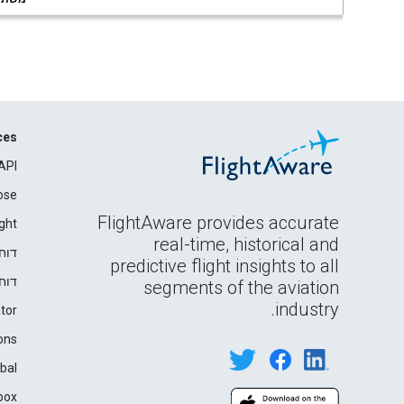
ces
API
ose
FlightAware provides accurate
ght
real-time, historical and
דוח
predictive flight insights to all
דוח
segments of the aviation
industry.
tor
ons
bal
box