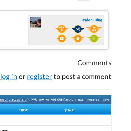
Jayden Laing
Comments
e
log in
or
register
to post a comment.
מעוניין בחיפוש היסטורי מלא של VH-SBN מאז שנת 1998?
קנה עכשיו. קבל תו
תאריך
מטוס
משתמשי