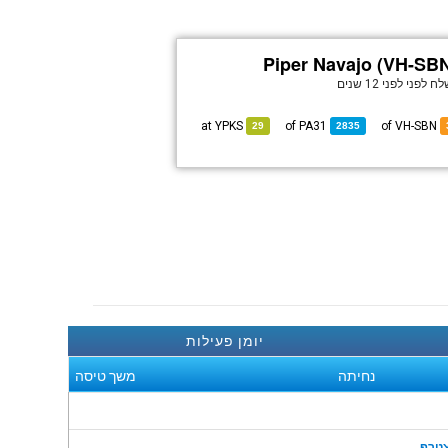
Piper Navajo (VH-SB
לח לפני
לפני 12 שנים
YPKS
at
PA31
of
of VH-SBN
29
2835
יומן פעילות
נחיתה
משך טיסה
טרף