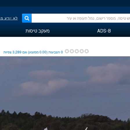
לא יודע מ
ADS-B
מעקב טיסות
0
הצבעות (
0.00
ממוצע) וגם
3,289
צפיות