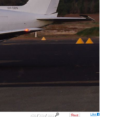
Like
בינוני
/
גדול
/
מלא