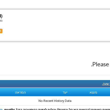
N)
נש
3
Pleas
ך שעה.
מוצא
יעד
המראה
No Recent History Data
ם רשומים (הרישום הוא קל ובחינם!) יכולים לצפות בהיסטוריה בת 3 months.
הצ