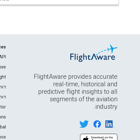
ces
API
ose
FlightAware provides accurate
ght
real-time, historical and
דוח
predictive flight insights to all
דוח
segments of the aviation
industry.
tor
ons
bal
box