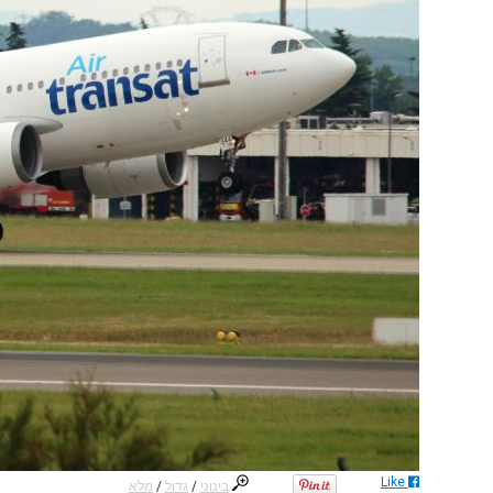
Like
בינוני
/
גדול
/
מלא