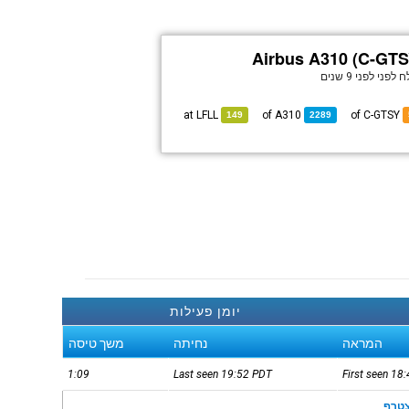
Airbus A310 (C-GTS
ח לפני
לפני 9 שנים
LFLL
at
A310
of
of C-GTSY
149
2289
יומן פעילות
המראה
נחיתה
משך טיסה
1:09
Last seen 19:52
PDT
First seen 18
טרף