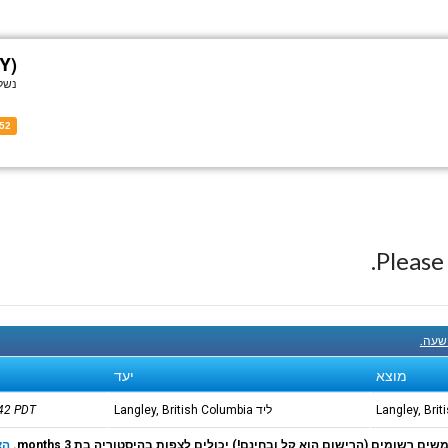
Y)
נשל
52
Pleas
 שעה.
מוצא
יעד
ליד Langley, British Columbia
PDT
:42
ם רשומים (הרישום הוא קל ובחינם!) יכולים לצפות בהיסטוריה בת 3 months.
הצ